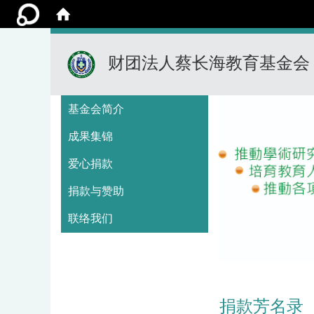
财团法人蔡长海教育基金会
:::
基金会简介
成果集锦
爱心捐款
捐款与赞助
联络我们
捐款芳名录